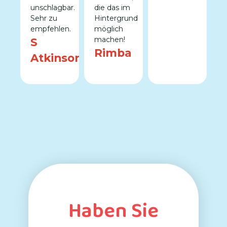
unschlagbar.
die das im
Sehr zu
Hintergrund
empfehlen.
möglich
e
machen!
S
Rimba
Atkinson
Haben Sie