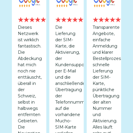
★★
★★★★★
★★★★★
★★★★★
bile
Dieses
Die
Transparente
G
Netzwerk
Lieferung
Angebote,
E
ge
ist wirklich
der SIM-
einfache
m
eit
fantastisch.
Karte, die
Anmeldung
K
m
Die
Aktivierung,
und klarer
u
Abdeckung
der
Bestellprozess,
v
u
hat mich
Kundensupport
schnelle
noch nie
per E-Mail
Lieferung
b
enttäuscht,
und die
der SIM-
G
überall in
anschließende
Karte,
D
der
Übertragung
pünktliche
K
kdienste
Schweiz,
der
Übertragung
s
se
selbst in
Telefonnummer
der alten
f
h
halbwegs
auf die
Nummer
u
nd
entfernten
vorhandene
und
S
Gebieten.
Mucho-
Aktivierung.
s
Die
SIM-Karte
Alles läuft
u