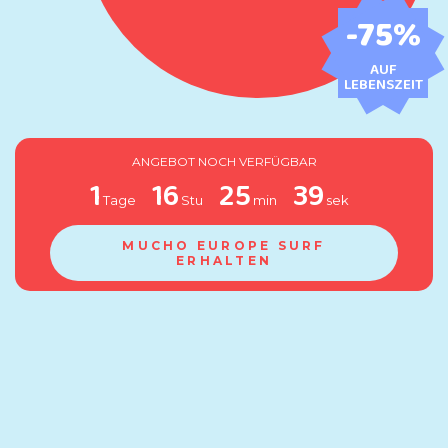
-75
%
AUF
LEBENSZEIT
ANGEBOT NOCH VERFÜGBAR
1
16
25
38
Tage
Stu
min
sek
MUCHO EUROPE SURF
ERHALTEN