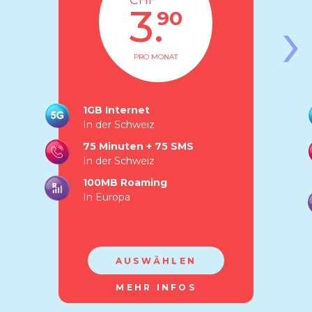
CHF
›
3.
90
PRO MONAT
1GB Internet
In der Schweiz
75 Minuten
+ 75 SMS
In der Schweiz
100MB Roaming
In Europa
AUSWÄHLEN
MEHR INFOS