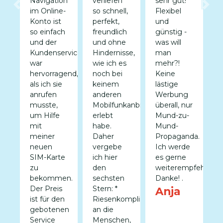
Navigation
verliefen
sehr gut!
e
Previous
Nex
n
im Online-
so schnell,
Flexibel
e
ngen
Konto ist
perfekt,
und
G
hen
so einfach
freundlich
günstig -
l
und der
und ohne
was will
A
Kundenservice
Hindernisse,
man
z
war
wie ich es
mehr?!
I
hervorragend,
noch bei
Keine
e
als ich sie
keinem
lästige
j
hen,
anrufen
anderen
Werbung
w
musste,
Mobilfunkanbieter
überall, nur

ch,
um Hilfe
erlebt
Mund-zu-
mit
habe.
Mund-
meiner
Daher
Propaganda.
neuen
vergebe
Ich werde
en
SIM-Karte
ich hier
es gerne
zu
den
weiterempfehlen.
en
bekommen.
sechsten
Danke! .
nd
Der Preis
Stern: *
Anja
ist für den
Riesenkompliment
s
gebotenen
an die
Service
Menschen,