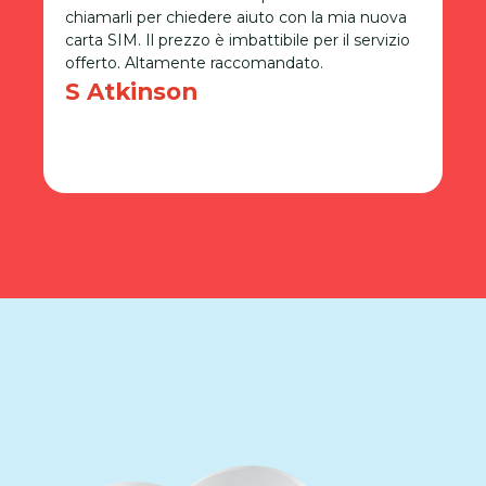
chiamarli per chiedere aiuto con la mia nuova
s
carta SIM. Il prezzo è imbattibile per il servizio
n
offerto. Altamente raccomandato.
q
U
S Atkinson
r