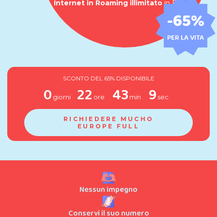
Internet in Roaming illimitato
in Europa
-
65
%
PER LA VITA
SCONTO DEL 65% DISPONIBILE
0
22
43
8
giorni
ore
min
sec
RICHIEDERE MUCHO
EUROPE FULL
Nessun impegno
Conservi il suo numero