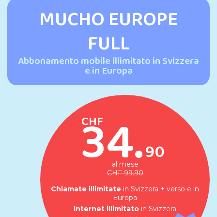
MUCHO EUROPE
FULL
Abbonamento mobile illimitato in Svizzera
e in Europa
34.
CHF
90
al mese
CHF 99.90
Chiamate illimitate
in Svizzera + verso e in
Europa
Internet illimitato
in Svizzera