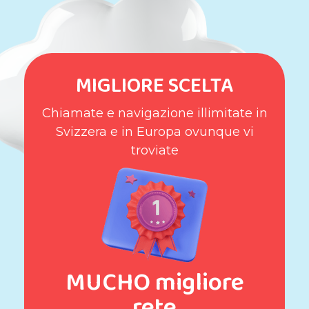
MIGLIORE SCELTA
Chiamate e navigazione illimitate in
Svizzera e in Europa ovunque vi
troviate
MUCHO migliore
rete