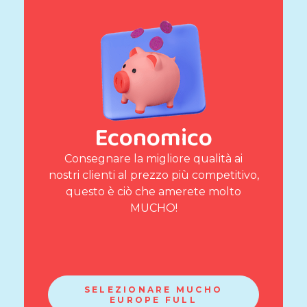
Economico
Consegnare la migliore qualità ai
nostri clienti al prezzo più competitivo,
questo è ciò che amerete molto
MUCHO!
SELEZIONARE MUCHO
EUROPE FULL