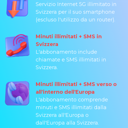
Servizio Internet 5G illimitato in
Svizzera per il suo smartphone
(escluso l'utilizzo da un router).
Minuti illimitati + SMS in
Svizzera
L'abbonamento include
chiamate e SMS illimitati in
Svizzera.
Minuti illimitati + SMS verso o
all'interno dell'Europa
L'abbonamento comprende
minuti e SMS illimitati dalla
Svizzera all'Europa o
dall'Europa alla Svizzera.