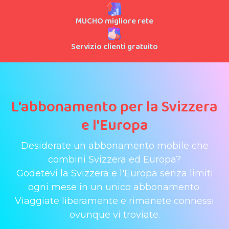
MUCHO migliore rete
Servizio clienti gratuito
L'abbonamento per la Svizzera
e l'Europa
Desiderate un abbonamento mobile che
combini Svizzera ed Europa?
Godetevi la Svizzera e l'Europa senza limiti
ogni mese in un unico abbonamento.
Viaggiate liberamente e rimanete connessi
ovunque vi troviate.