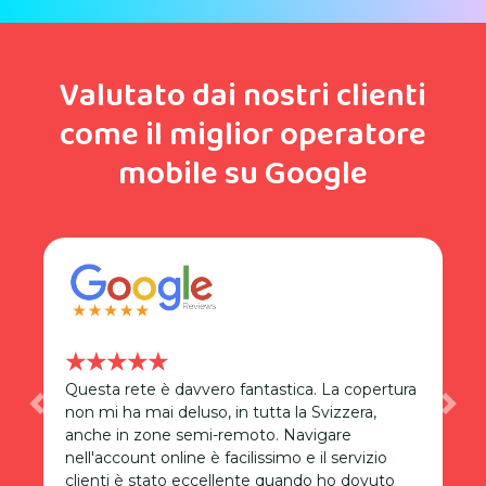
Valutato dai nostri clienti
come il miglior operatore
mobile su Google
★★★★★
n
Questa rete è davvero fantastica. La copertura
L
non mi ha mai deluso, in tutta la Svizzera,
l
Previous
Nex
i
anche in zone semi-remoto. Navigare
t
nell'account online è facilissimo e il servizio
s
n
clienti è stato eccellente quando ho dovuto
m