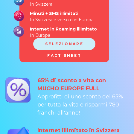
In Svizzera
Minuti + SMS
illimitati
In Svizzera e verso o in Europa
Internet in Roaming illimitato
In Europa
SELEZIONARE
FACT SHEET
65% di sconto a vita con
MUCHO EUROPE FULL
Approfitti di uno sconto del 65%
per tutta la vita e risparmi 780
franchi all'anno!
Internet illimitato in Svizzera