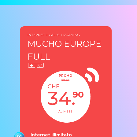
🏷️ PROMO
65% DI SCONTO A VITA
INTERNET + CALLS + ROAMING
MUCHO EUROPE
FULL
PROMO
99.90
CHF
34.
90
AL MESE
Internet illimitato