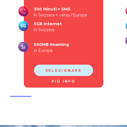
300 Minuti + SMS
in Svizzera + verso l'Europa
5GB Internet
in Svizzera
500MB Roaming
in Europa
SELEZIONARE
PIÙ INFO