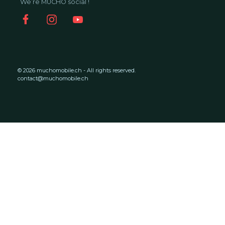
We’re MUCHO social !
© 2026 muchomobile.ch - All rights reserved.
contact@muchomobile.ch