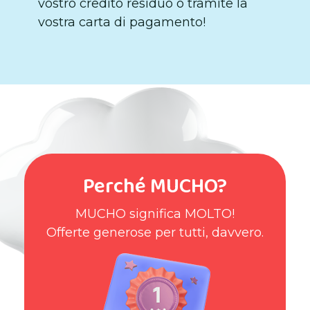
vostro credito residuo o tramite la
vostra carta di pagamento!
Perché MUCHO?
MUCHO significa MOLTO!
Offerte generose per tutti, davvero.