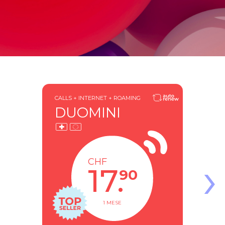
CALLS + INTERNET + ROAMING
DUOMINI
›
CHF
17.
90
1 MESE