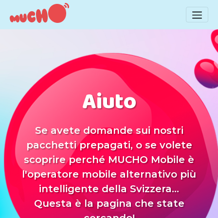
Aiuto
Se avete domande sui nostri
pacchetti prepagati, o se volete
scoprire perché MUCHO Mobile è
l'operatore mobile alternativo più
intelligente della Svizzera...
Questa è la pagina che state
cercando!