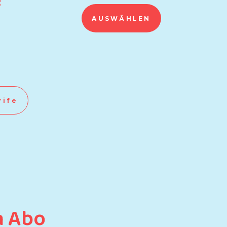
!
AUSWÄHLEN
rife
n Abo