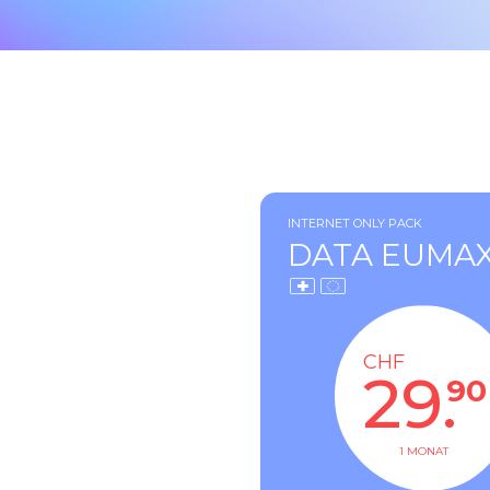
INTERNET ONLY PACK
DATA EUMAX
CHF
29.
90
1 MONAT