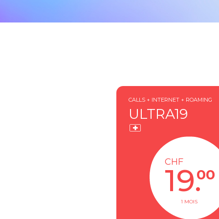
CALLS + INTERNET + ROAMING
ULTRA19
CHF
19.
00
1 MOIS