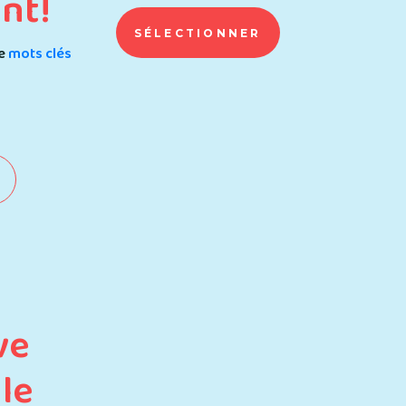
nt!
SÉLECTIONNER
de
mots clés
ve
le