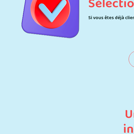
Sélecti
Si vous êtes déjà cli
U
i