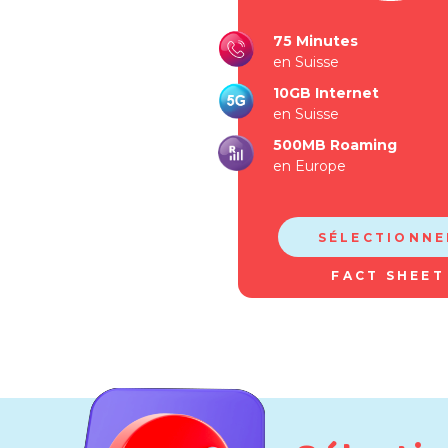
75 Minutes
en Suisse
10GB Internet
en Suisse
500MB Roaming
en Europe
SÉLECTIONNE
FACT SHEET