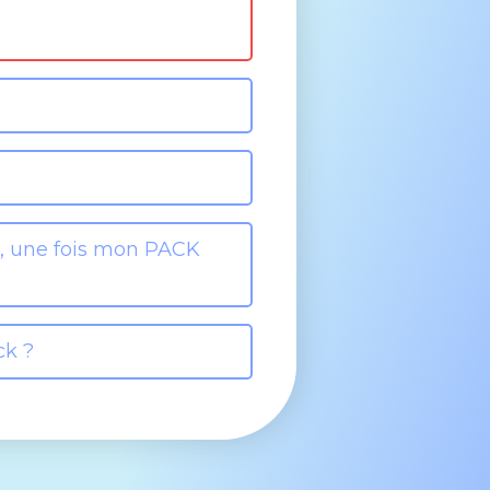
, une fois mon PACK
ck ?