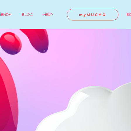
IENDA
BLOG
HELP
E
myMUCHO