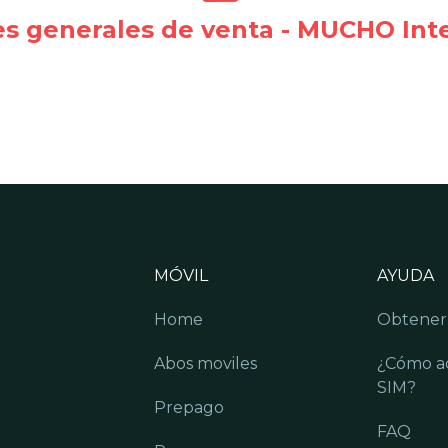
s generales de venta - MUCHO Int
MÓVIL
AYUDA
Home
Obtener
Abos moviles
¿Cómo ac
SIM?
Prepago
FAQ