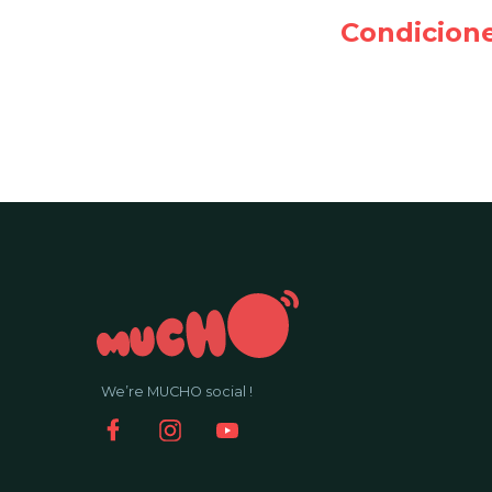
Condicione
We’re MUCHO social !