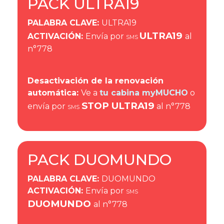
PACK ULTRA19
PALABRA CLAVE
:
ULTRA19
ULTRA19
ACTIVACIÓN
:
Envía por
al
SMS
n°778
Desactivación de la renovación
automática:
Ve a
tu cabina myMUCHO
o
STOP ULTRA19
envía por
al n°778
SMS
PACK DUOMUNDO
PALABRA CLAVE
:
DUOMUNDO
ACTIVACIÓN
:
Envía por
SMS
DUOMUNDO
al n°778