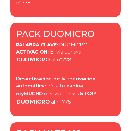
n°778
PACK DUOMICRO
PALABRA CLAVE
:
DUOMICRO
ACTIVACIÓN
:
Envía por
SMS
DUOMICRO
al n°778
Desactivación de la renovación
automática:
Ve a
tu cabina
STOP
myMUCHO
o envía por
SMS
DUOMICRO
al n°778