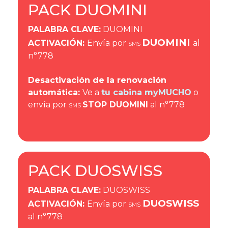
PACK DUOMINI
PALABRA CLAVE
:
DUOMINI
DUOMINI
ACTIVACIÓN
:
Envía por
al
SMS
n°778
Desactivación de la renovación
automática:
Ve a
tu cabina myMUCHO
o
envía por
STOP DUOMINI
al n°778
SMS
PACK DUOSWISS
PALABRA CLAVE
:
DUOSWISS
DUOSWISS
ACTIVACIÓN
:
Envía por
SMS
al n°778