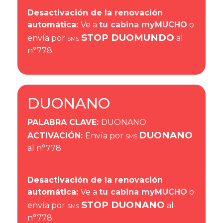
Desactivación de la renovación
automática:
Ve a
tu cabina myMUCHO
o
STOP DUOMUNDO
envía por
al
SMS
n°778
DUONANO
PALABRA CLAVE
:
DUONANO
DUONANO
ACTIVACIÓN
:
Envía por
SMS
al n°778
Desactivación de la renovación
automática:
Ve a
tu cabina myMUCHO
o
STOP DUONANO
envía por
al
SMS
n°778