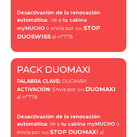
Desactivación de la renovación
automática:
Ve a
tu cabina
STOP
myMUCHO
o envía por
SMS
DUOSWISS
al n°778
PACK DUOMAXI
PALABRA CLAVE
:
DUOMAXI
DUOMAXI
ACTIVACIÓN
:
Envía por
SMS
al n°778
Desactivación de la renovación
automática:
Ve a
tu cabina myMUCHO
o
STOP DUOMAXI
envía por
al
SMS