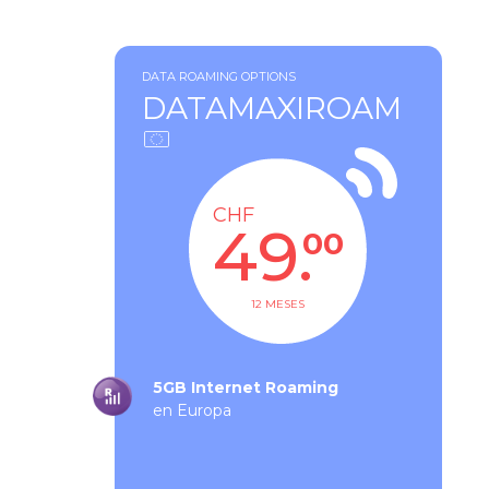
DATA ROAMING OPTIONS
DATAMAXIROAM
CHF
49.
00
12 MESES
5GB Internet Roaming
en Europa