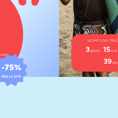
SCONTO DEL 75% D
3
15
giorni
ore
uropa
37
-75
%
se
PER LA VITA