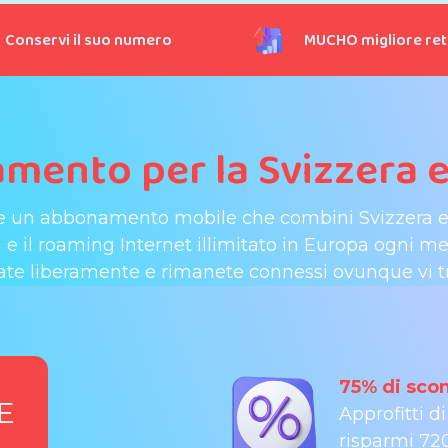
Conservi il suo numero
MUCHO migliore re
mento per la Svizzera e
e un abbonamento mobile che combini Svizzera 
ta e il roaming Internet illimitato in Europa ogni
ate liberamente e rimanete connessi ovunque vi tr
VITA
75% di sco
E
Approfitti d
risparmi 720