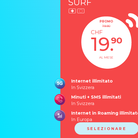
SURF
PROMO
79.90
CHF
19.
90
AL MESE
Internet illimitato
In Svizzera
Minuti + SMS
illimitati
In Svizzera
Internet in Roaming illimitat
In Europa
SELEZIONARE