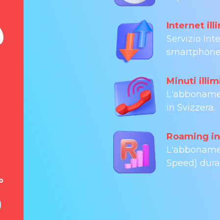
Internet ill
Servizio Inte
smartphone (
Minuti illim
L'abbonamen
in Svizzera.
Roaming int
L'abbonamen
Speed) dura
o