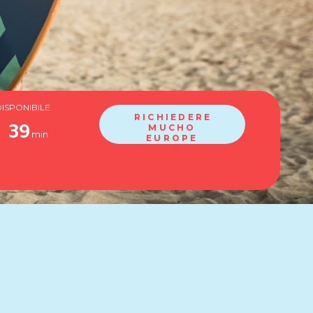
ISPONIBILE
RICHIEDERE
39
MUCHO
min
EUROPE
SURF
c