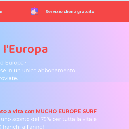
te
Servizio clienti gratuito
 l'Europa
ed Europa?
 mese in un unico abbonamento.
oviate.
nto a vita con MUCHO EUROPE SURF
i uno sconto del 75% per tutta la vita e
 franchi all'anno!