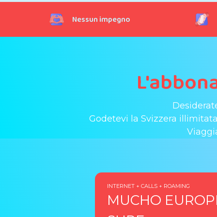
Nessun impegno
L'abbona
Desiderat
Godetevi la Svizzera illimita
Viaggi
🏷️ PROMO
75% DI SCONTO A 
INTERNET + CALLS + ROAMING
MUCHO EUROP