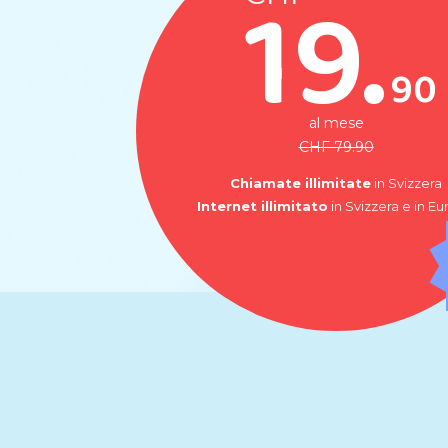
19.
90
al mese
CHF 79.90
Chiamate illimitate
in Svizzera
Internet illimitato
in Svizzera e in E