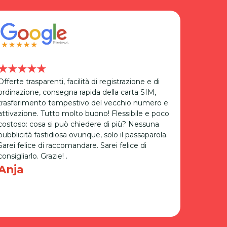
★★★★★
★★★
Offerte trasparenti, facilità di registrazione e di
Buona esp
ordinazione, consegna rapida della carta SIM,
servizio
Next
trasferimento tempestivo del vecchio numero e
rappresen
attivazione. Tutto molto buono! Flessibile e poco
servizio 
costoso: cosa si può chiedere di più? Nessuna
straniero
pubblicità fastidiosa ovunque, solo il passaparola.
sicuramen
Sarei felice di raccomandare. Sarei felice di
Richi
consigliarlo. Grazie! .
Anja