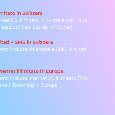
imitato in Svizzera
rnet 5G illimitato in Svizzera per il suo
escluso l'utilizzo da un router).
itati + SMS in Svizzera
to include chiamate e SMS illimitati
ernet illimitato in Europa
to include internet 5G illimitato (Top
nte il Roaming in Europa.