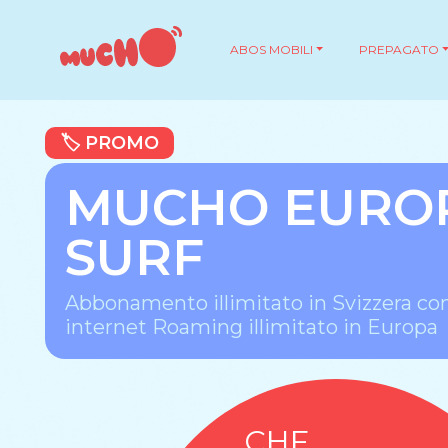
ABOS MOBILI
PREPAGATO
🏷️ PROMO
MUCHO EURO
SURF
Abbonamento illimitato in Svizzera co
internet Roaming illimitato in Europa
CHF