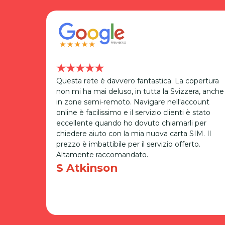
★★★★★
tà con
Questa rete è davvero fantastica. La copertura
hé i
non mi ha mai deluso, in tutta la Svizzera, anche
Previous
prezzi
in zone semi-remoto. Navigare nell'account
zza delle
online è facilissimo e il servizio clienti è stato
n sono
eccellente quando ho dovuto chiamarli per
ncredibile
chiedere aiuto con la mia nuova carta SIM. Il
prezzo è imbattibile per il servizio offerto.
Altamente raccomandato.
S Atkinson